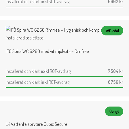
Installerat och klart
inkl
ROT-avdrag
6602
kr
WC-stol
IFÖ Spira WC 6260 med vit mjuksits – Rimfree
Installerat och klart
exkl
ROT-avdrag
7504
kr
Installerat och klart
inkl
ROT-avdrag
6756
kr
Övrigt
LK Vattenfelsbrytare Cubic Secure