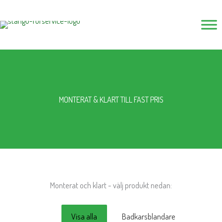
Hoppa
till
innehåll
MONTERAT & KLART TILL FAST PRIS
Monterat och klart - välj produkt nedan:
Visa alla
Badkarsblandare