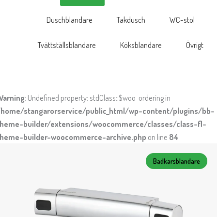
Duschblandare
Takdusch
WC-stol
Tvättställsblandare
Köksblandare
Övrigt
Warning
: Undefined property: stdClass::$woo_ordering in
/home/stangarorservice/public_html/wp-content/plugins/bb-
theme-builder/extensions/woocommerce/classes/class-fl-
theme-builder-woocommerce-archive.php
on line
84
Badkarsblandare