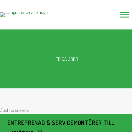
Hoppa
till
innehåll
LEDIGA JOBB
Just nu söker vi:
ENTREPRENAD & SERVICEMONTÖRER TILL