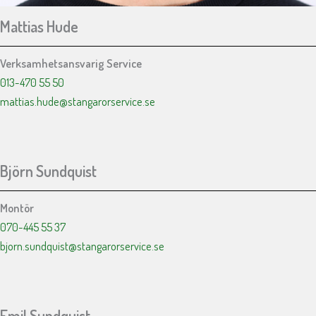
Mattias Hude
Verksamhetsansvarig Service
013-470 55 50
mattias.hude@stangarorservice.se
Björn Sundquist
Montör
070-445 55 37
bjorn.sundquist@stangarorservice.se
Emil Sundquist