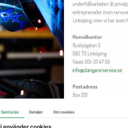
underhållsarbeten åt priva
entreprenader inom renover
Linköping, men vi har även fi
Huvudkontor
Rudsjögatan 2
582 73 Linköping
Växel: 013-37 47 50
info@stangarorservice.se
Postadress
Box 201
581 02 Linköping
Samtycke
Detaljer
Om cookies
i använder cookies