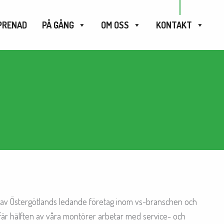
PRENAD
PÅ GÅNG
OM OSS
KONTAKT
 av Östergötlands ledande företag inom vs-branschen och
efär hälften av våra montörer arbetar med service- och