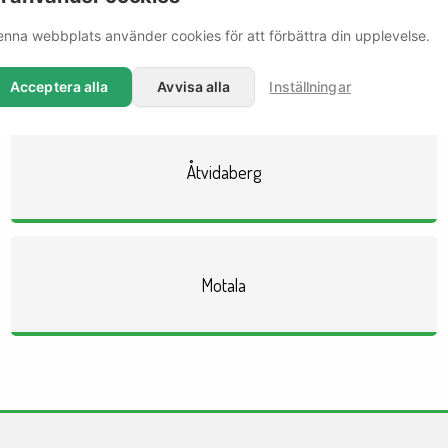
nna webbplats använder cookies för att förbättra din upplevelse.
Var behöver du hjälp?
a rörmokare finns representerade på ett flertal orter. Välj din ort 
Acceptera alla
Avvisa alla
Inställningar
Åtvidaberg
Motala