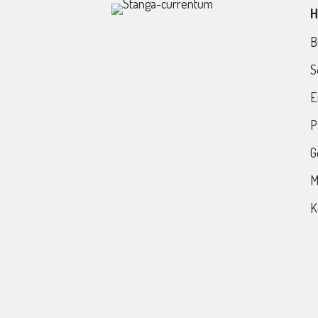
H
B
S
E
P
G
M
K