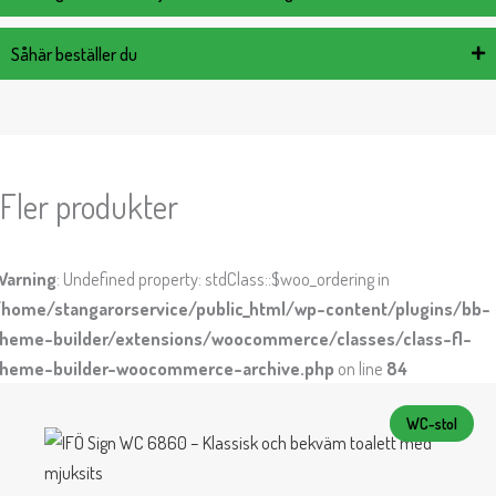
Såhär beställer du
Fler produkter
Warning
: Undefined property: stdClass::$woo_ordering in
/home/stangarorservice/public_html/wp-content/plugins/bb-
theme-builder/extensions/woocommerce/classes/class-fl-
theme-builder-woocommerce-archive.php
on line
84
WC-stol