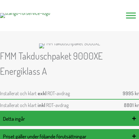
Hoppa
till
innehåll
FMM Takduschpaket 9000XE
Energiklass A
Installerat och klart
exkl
ROT-avdrag
9995
kr
Installerat och klart
inkl
ROT-avdrag
8801
kr
Detta ingår
Priset gäller under följande förutsättningar