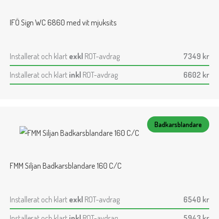
IFÖ Sign WC 6860 med vit mjuksits
Installerat och klart
exkl
ROT-avdrag
7349
kr
Installerat och klart
inkl
ROT-avdrag
6602
kr
Badkarsblandare
FMM Siljan Badkarsblandare 160 C/C
Installerat och klart
exkl
ROT-avdrag
6540
kr
Installerat och klart
inkl
ROT-avdrag
5943
kr