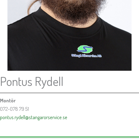
Pontus Rydell
Montör
072-078 79 51
pontus.rydell@stangarorservice.se