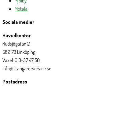
Mjölby
Motala
Sociala medier
Huvudkontor
Rudsjögatan 2
582 73 Linköping
Växel: 013-37 47 50
info@stangarorservice.se
Postadress
Box 201
581 02 Linköping
ISO 14001:2015