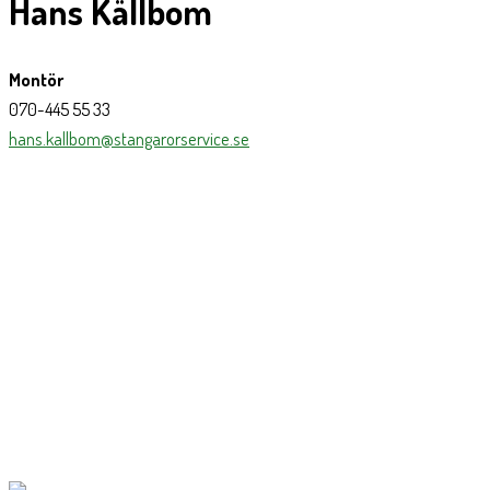
Hans Källbom
Montör
070-445 55 33
hans.kallbom@stangarorservice.se