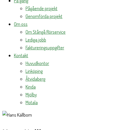
På gång
Pågående projekt
Genomförda projekt
Om oss
Om Stångå Rörservice
Lediga jobb
Faktureringsuppgifter
Kontakt
Huvudkontor
Linköping
Åtvidaberg
Kinda
Mjölby
Motala